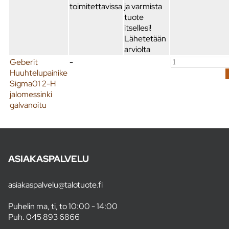
toimitettavissa
ja varmista
tuote
itsellesi!
Lähetetään
arviolta
Geberit
-
Huuhtelupainike
Sigma01 2-H
jalomessinki
galvanoitu
ASIAKASPALVELU
asiakaspalvelu@talotuote.fi
Puhelin ma, ti, to 10:00 - 14:00
Puh.
045 893 6866