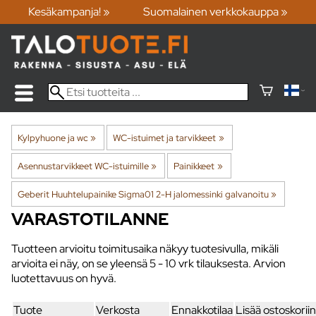
Kesäkampanja! »
Suomalainen verkkokauppa »
Kylpyhuone ja wc
‪»
WC-istuimet ja tarvikkeet
‪»
Asennustarvikkeet WC-istuimille
‪»
Painikkeet
‪»
Geberit Huuhtelupainike Sigma01 2-H jalomessinki galvanoitu
‪»
VARASTOTILANNE
Tuotteen arvioitu toimitusaika näkyy tuotesivulla, mikäli
arvioita ei näy, on se yleensä
5 - 10 vrk
tilauksesta. Arvion
luotettavuus on hyvä.
Tuote
Verkosta
Ennakkotilaa
Lisää ostoskoriin