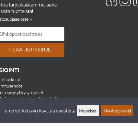
etoa tarjouksistamme, sekä
sista tuotteista!
etosuojaseloste »
SIOINTI
imituskulut
imitusehdot
ein kysytyt kysymykset
hoitus - maksa kätevästi erissä
lautukset
Tämä verkkosivu käyttää evästeitä.
Muokkaa
Hyväksy kaikki