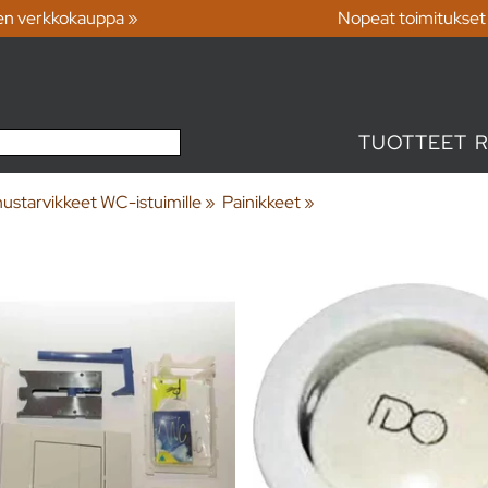
en verkkokauppa »
Nopeat toimitukset
TUOTTEET
ustarvikkeet WC-istuimille
‪»
Painikkeet
‪»