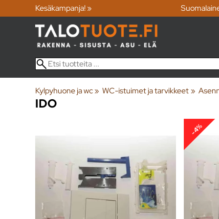
Kesäkampanja! »
Suomalain
Kylpyhuone ja wc
‪»
WC-istuimet ja tarvikkeet
‪»
Asenn
IDO
-4%