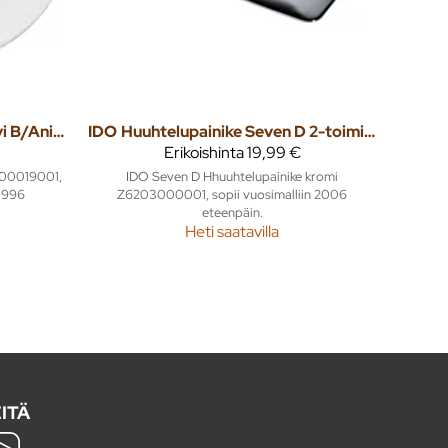
Painonappi ja holkki Trevi B/Aniara Z100019001
IDO
Huuhtelupainike Seven D 2-toiminen kromi
Erikoishinta
19,99 €
100019001,
IDO Seven D Hhuuhtelupainike kromi
 1996
Z6203000001, sopii vuosimalliin 2006
eteenpäin.
Heti saatavilla
ITÄ