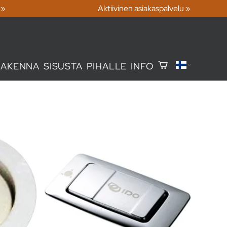
 »
Aktiivinen asiakaspalvelu »
RAKENNA
SISUSTA
PIHALLE
INFO