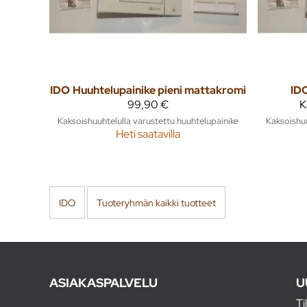
IDO
Huuhtelupainike pieni mattakromi
ID
99,90 €
K
Kaksoishuuhtelulla varustettu huuhtelupainike
Kaksoishuu
Heti saatavilla
IDO
Tuoteryhmän kaikki tuotteet
ASIAKASPALVELU
U
Ti