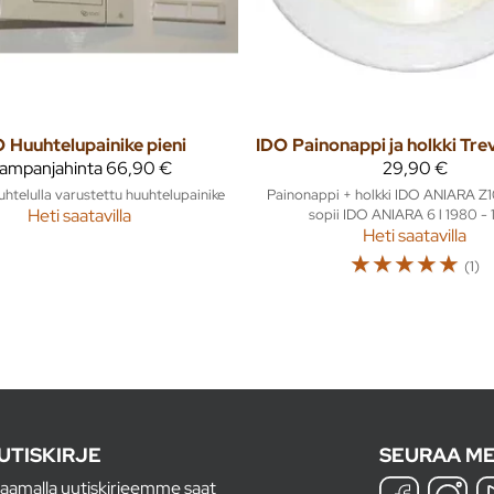
O
Huuhtelupainike pieni
IDO
ampanjahinta
66,90 €
29,90 €
htelulla varustettu huuhtelupainike
Painonappi + holkki IDO ANIARA Z
Heti saatavilla
sopii IDO ANIARA 6 l 1980 -
Heti saatavilla
☆
☆
☆
☆
☆
(1)
UTISKIRJE
SEURAA ME
laamalla uutiskirjeemme saat