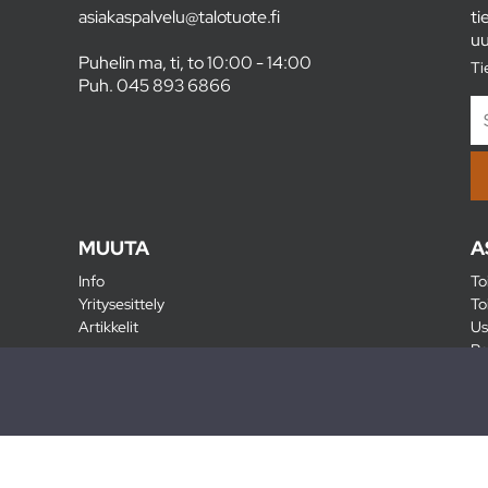
asiakaspalvelu@talotuote.fi
ti
uu
Puhelin ma, ti, to 10:00 - 14:00
Ti
Puh.
045 893 6866
MUUTA
A
Info
To
Yritysesittely
To
Artikkelit
Us
Ra
Pa