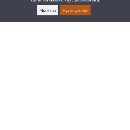
Palautukset
Muokkaa
Hyväksy kaikki