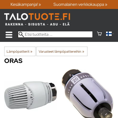
Kesäkampanja! »
Suomalainen verkkokauppa »
Lämpöpatterit
‪»
Varusteet lämpöpattereihin
‪»
ORAS