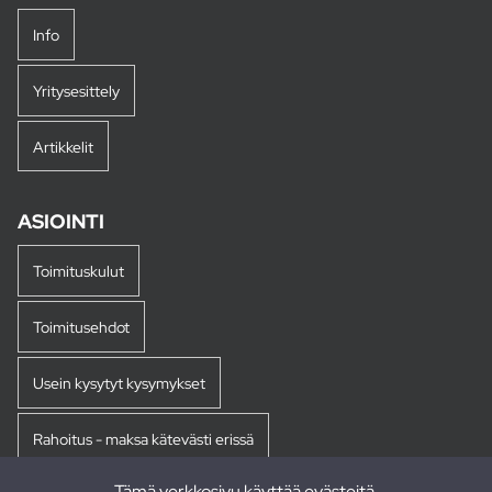
Info
Yritysesittely
Artikkelit
ASIOINTI
Toimituskulut
Toimitusehdot
Usein kysytyt kysymykset
Rahoitus - maksa kätevästi erissä
Tämä verkkosivu käyttää evästeitä.