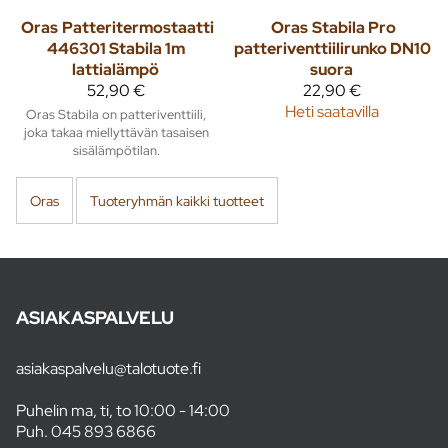
Oras
Patteritermostaatti
Oras
Stabila Pro
446301 Stabila 1m
patteriventtiilirunko DN10
lattialämpö
suora
52,90 €
22,90 €
Heti saatavilla
Oras Stabila on patteriventtiili,
joka takaa miellyttävän tasaisen
sisälämpötilan.
Oras
Tuoteryhmän kaikki tuotteet
ASIAKASPALVELU
asiakaspalvelu@talotuote.fi
Puhelin ma, ti, to 10:00 - 14:00
Puh.
045 893 6866