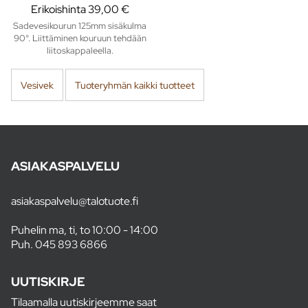
Erikoishinta
39,00 €
Sadevesikourun 125mm sisäkulma
90°. Liittäminen kouruun tehdään
liitoskappaleella.
Vesivek
Tuoteryhmän kaikki tuotteet
ASIAKASPALVELU
asiakaspalvelu@talotuote.fi
Puhelin ma, ti, to 10:00 - 14:00
Puh.
045 893 6866
UUTISKIRJE
Tilaamalla uutiskirjeemme saat