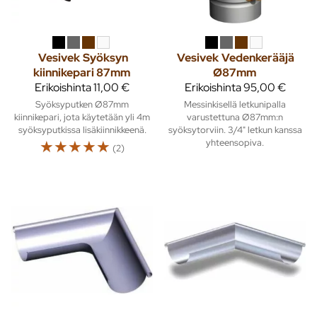
Vesivek
Syöksyn
Vesivek
Vedenkerääjä
kiinnikepari 87mm
Ø87mm
Erikoishinta
11,00 €
Erikoishinta
95,00 €
Syöksyputken Ø87mm
Messinkisellä letkunipalla
kiinnikepari, jota käytetään yli 4m
varustettuna Ø87mm:n
syöksyputkissa lisäkiinnikkeenä.
syöksytorviin. 3/4" letkun kanssa
☆
☆
☆
☆
☆
yhteensopiva.
(2)