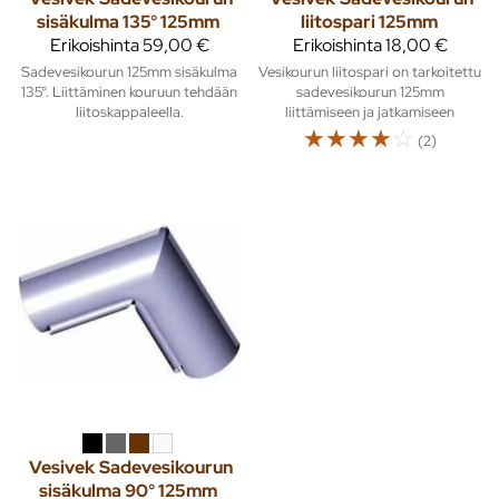
sisäkulma 135° 125mm
liitospari 125mm
Erikoishinta
59,00 €
Erikoishinta
18,00 €
Sadevesikourun 125mm sisäkulma
Vesikourun liitospari on tarkoitettu
135°. Liittäminen kouruun tehdään
sadevesikourun 125mm
liitoskappaleella.
liittämiseen ja jatkamiseen
☆
☆
☆
☆
☆
(2)
Vesivek
Sadevesikourun
sisäkulma 90° 125mm