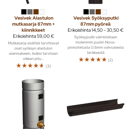
Vesivek
Alastulon
Vesivek
Syöksyputki
mutkasarja 87mm +
87mm pyöreä
kiinnikkeet
Erikoishinta
14,50 - 30,50 €
Erikoishinta
59,00 €
Syöksyputki valmistetaan
molemmin puolin Nova-
Mutkasarja sisältää tarvittavat
pinnoitetusta 0,6mm vahvuisesta
osat syöksyn alastulon
teräksestä
asennukseen, lisäksi tarvitaan
☆
☆
☆
☆
☆
oikean pitu...
(2)
☆
☆
☆
☆
☆
(3)