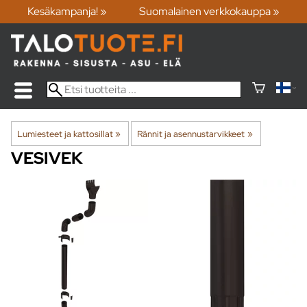
Kesäkampanja! »
Suomalainen verkkokauppa »
Lumiesteet ja kattosillat
‪»
Rännit ja asennustarvikkeet
‪»
VESIVEK