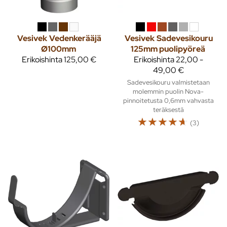
Vesivek
Vedenkerääjä
Vesivek
Sadevesikouru
Ø100mm
125mm puolipyöreä
Erikoishinta
125,00 €
Erikoishinta
22,00 -
49,00 €
Sadevesikouru valmistetaan
molemmin puolin Nova-
pinnoitetusta 0,6mm vahvasta
teräksestä
☆
☆
☆
☆
☆
(3)