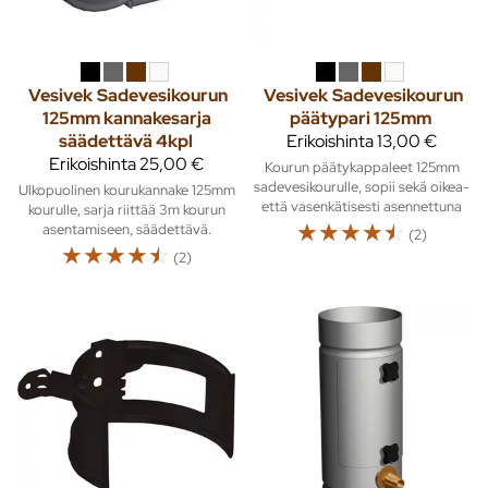
Vesivek
Sadevesikourun
Vesivek
Sadevesikourun
125mm kannakesarja
päätypari 125mm
säädettävä 4kpl
Erikoishinta
13,00 €
Erikoishinta
25,00 €
Kourun päätykappaleet 125mm
sadevesikourulle, sopii sekä oikea-
Ulkopuolinen kourukannake 125mm
että vasenkätisesti asennettuna
kourulle, sarja riittää 3m kourun
☆
☆
☆
☆
☆
asentamiseen, säädettävä.
(2)
☆
☆
☆
☆
☆
(2)