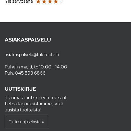
☆
☆
☆
☆
☆
Yleisarvosana
ASIAKASPALVELU
asiakaspalvelu@talotuote.fi
Puhelin ma, ti, to 10:00 - 14:00
Puh.
045 893 6866
UUTISKIRJE
Tilaamalla uutiskirjeemme saat
tietoa tarjouksistamme, sekä
uusista tuotteista!
Tietosuojaseloste »