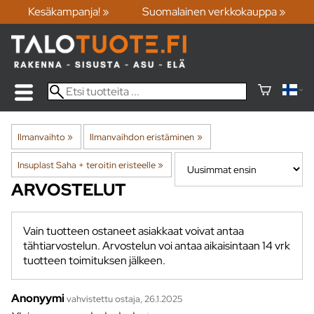
Kesäkampanja! »
Suomalainen verkkokauppa »
Ilmanvaihto
‪»
Ilmanvaihdon eristäminen
‪»
Insuplast Saha + teroitin eristeelle
‪»
ARVOSTELUT
Vain tuotteen ostaneet asiakkaat voivat antaa
tähtiarvostelun. Arvostelun voi antaa aikaisintaan 14 vrk
tuotteen toimituksen jälkeen.
Anonyymi
vahvistettu ostaja, 26.1.2025