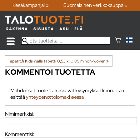
Kesäkampanja! »
Suomalainen verkkokauppa »
Tapetit.fi Kids Walls tapetti 0,53 x 10,05 m non-woven
‪»
KOMMENTOI TUOTETTA
Mahdolliset tuotetta koskevat kysymykset kannattaa
esittää
yhteydenottolomakkeessa
Nimimerkkisi:
Kommenttisi: