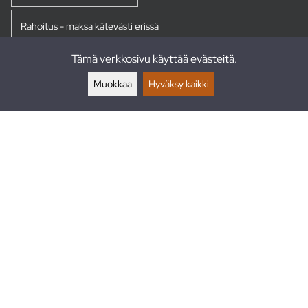
Rahoitus - maksa kätevästi erissä
Tämä verkkosivu käyttää evästeitä.
Palautukset
Muokkaa
Hyväksy kaikki