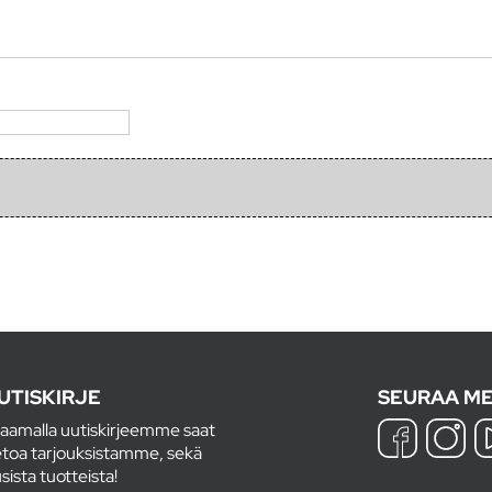
UTISKIRJE
SEURAA ME
laamalla uutiskirjeemme saat
etoa tarjouksistamme, sekä
sista tuotteista!