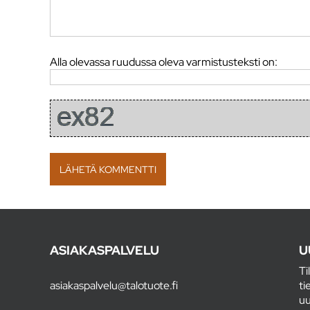
Alla olevassa ruudussa oleva varmistusteksti on:
ASIAKASPALVELU
U
Ti
asiakaspalvelu@talotuote.fi
ti
uu