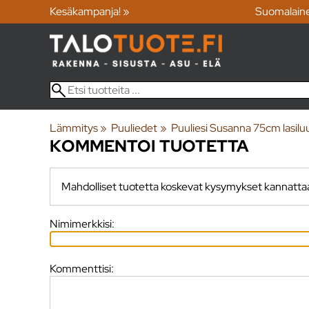
Kesäkampanja! »
Suomalain
Lämmitys
‪»
Puuliedet
‪»
Puuliesi Susanna 75cm lasilu
KOMMENTOI TUOTETTA
Mahdolliset tuotetta koskevat kysymykset kannatta
Nimimerkkisi:
Kommenttisi: