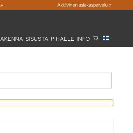
 »
Aktiivinen asiakaspalvelu »
RAKENNA
SISUSTA
PIHALLE
INFO