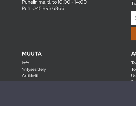
Puhelin ma, ti, to 10:00 - 14:00
Ti
Puh.
045 893 6866
MUUTA
A
Info
To
Yritysesittely
To
Artikkelit
Us
Ra
Pa