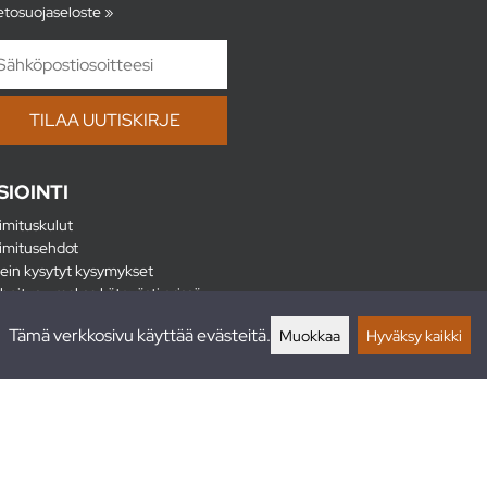
etosuojaseloste »
SIOINTI
imituskulut
imitusehdot
ein kysytyt kysymykset
hoitus - maksa kätevästi erissä
lautukset
Tämä verkkosivu käyttää evästeitä.
Muokkaa
Hyväksy kaikki