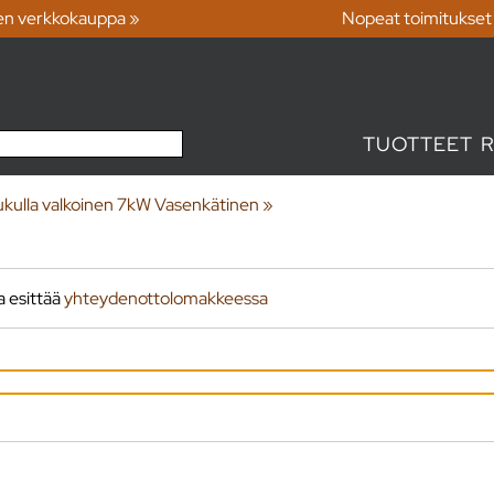
en verkkokauppa »
Nopeat toimitukset
TUOTTEET
ukulla valkoinen 7kW Vasenkätinen
‪»
a esittää
yhteydenottolomakkeessa