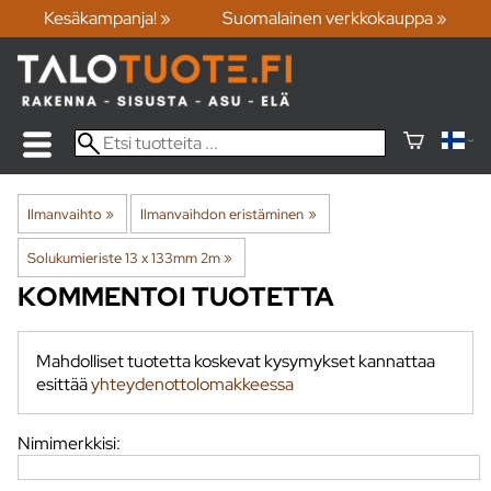
Kesäkampanja! »
Suomalainen verkkokauppa »
Ilmanvaihto
‪»
Ilmanvaihdon eristäminen
‪»
Solukumieriste 13 x 133mm 2m
‪»
KOMMENTOI TUOTETTA
Mahdolliset tuotetta koskevat kysymykset kannattaa
esittää
yhteydenottolomakkeessa
Nimimerkkisi: