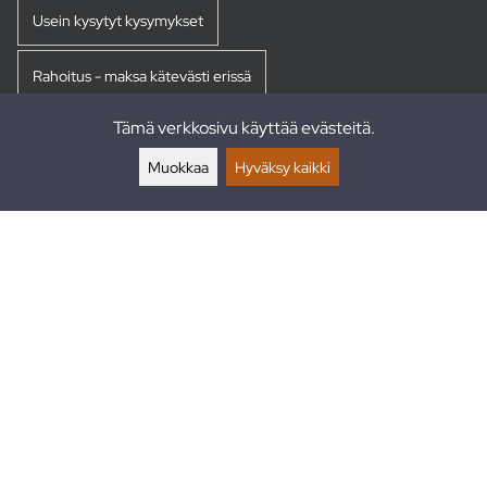
Usein kysytyt kysymykset
Rahoitus - maksa kätevästi erissä
Tämä verkkosivu käyttää evästeitä.
Palautukset
Muokkaa
Hyväksy kaikki