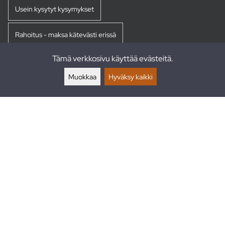
Usein kysytyt kysymykset
Rahoitus - maksa kätevästi erissä
Tämä verkkosivu käyttää evästeitä.
Palautukset
Muokkaa
Hyväksy kaikki