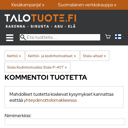
Kesäkampanja! »
Suomalainen verkkokauppa »
Keittiö
‪»
Keittiö- ja kodinhoitoaltaat
‪»
Stala-altaat
‪»
Stala Kodinhoitoallas Stala P-40T
‪»
KOMMENTOI TUOTETTA
Mahdolliset tuotetta koskevat kysymykset kannattaa
esittää
yhteydenottolomakkeessa
Nimimerkkisi: