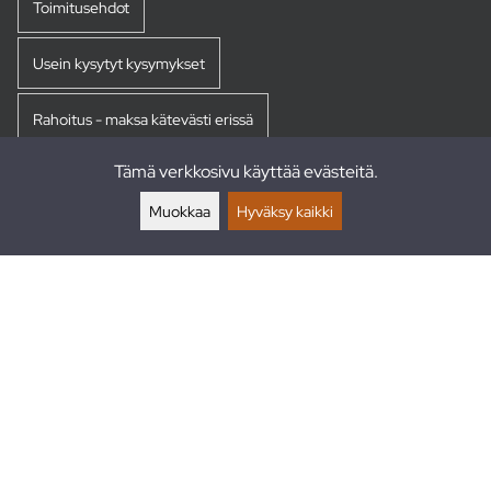
Toimitusehdot
Usein kysytyt kysymykset
Rahoitus - maksa kätevästi erissä
Tämä verkkosivu käyttää evästeitä.
Palautukset
Muokkaa
Hyväksy kaikki