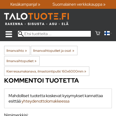
Kesäkampanja! »
Suomalainen verkkokauppa »
Ilmanvaihto
‪»
Ilmanvaihtoputket ja osat
‪»
Ilmanvaihtoputket
‪»
Kierresaumakanava, ilmastointiputki 160x6000mm
‪»
KOMMENTOI TUOTETTA
Mahdolliset tuotetta koskevat kysymykset kannattaa
esittää
yhteydenottolomakkeessa
Nimimerkkisi: