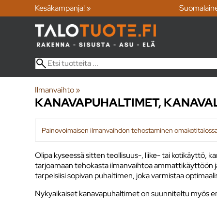
Kesäkampanja! »
Suomalain
Ilmanvaihto
‪»
KANAVAPUHALTIMET, KANAVAL
Painovoimaisen ilmanvaihdon tehostaminen omakotitaloss
Olipa kyseessä sitten teollisuus-, liike- tai kotikäyttö,
tarjoamaan tehokasta ilmanvaihtoa ammattikäyttöön ja ko
tarpeisiisi sopivan puhaltimen, joka varmistaa optimaal
Nykyaikaiset kanavapuhaltimet on suunniteltu myös en