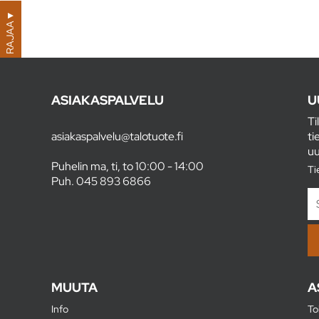
▼
RAJAA
ASIAKASPALVELU
U
Ti
asiakaspalvelu@talotuote.fi
ti
uu
Puhelin ma, ti, to 10:00 - 14:00
Ti
Puh.
045 893 6866
MUUTA
A
Info
To