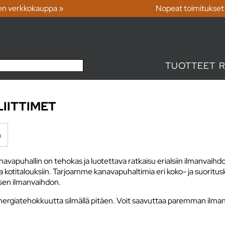
en verkkokauppa »
Nopeat toimitukset
TUOTTEET
IITTIMET
a
 kanavapuhallin on tehokas ja luotettava ratkaisu erialsiin ilmanvai
titalouksiin. Tarjoamme kanavapuhaltimia eri koko- ja suorituskykyv
isen ilmanvaihdon.
ergiatehokkuutta silmällä pitäen. Voit saavuttaa paremman ilmanv