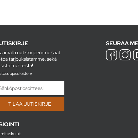
UTISKIRJE
SEURAA ME
laamalla uutiskirjeemme saat
etoa tarjouksistamme, sekä
sista tuotteista!
etosuojaseloste »
SIOINTI
imituskulut