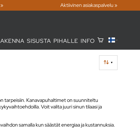
 »
Aktiivinen asiakaspalvelu »
RAKENNA
SISUSTA
PIHALLE
INFO
▼
hdon tarpeisiin. Kanavapuhaltimet on suunniteltu
aihtoehdoilla. Voit valita juuri sinun tilaasi ja
aihdon samalla kun säästät energiaa ja kustannuksia.