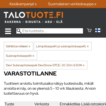
Kesäkampanja! »
Suomalainen verkkokauppa »
Sähkötarvikkeet
‪»
Lämpökaapelit ja sulanapitokaapelit
‪»
Sulanapitokaapelit
‪»
Devi Sulanapitokaapeli DeviSnow DTCE-30 20m 630W
‪»
VARASTOTILANNE
Tuotteen arvioitu toimitusaika näkyy tuotesivulla, mikäli
arvioita ei näy, on se yleensä
5 - 10 vrk
tilauksesta. Arvion
luotettavuus on hyvä.
Tuote
Verkosta
Ennakkotilaa
Lisää ostoskori