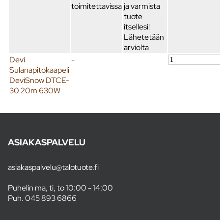
toimitettavissa
ja varmista
tuote
itsellesi!
Lähetetään
arviolta
Devi
-
Sulanapitokaapeli
DeviSnow DTCE-
30 20m 630W
ASIAKASPALVELU
asiakaspalvelu@talotuote.fi
Puhelin ma, ti, to 10:00 - 14:00
Puh.
045 893 6866