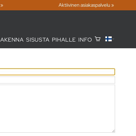
 »
Aktiivinen asiakaspalvelu »
RAKENNA
SISUSTA
PIHALLE
INFO