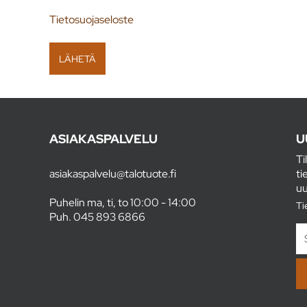
Tietosuojaseloste
ASIAKASPALVELU
U
Ti
asiakaspalvelu@talotuote.fi
ti
uu
Puhelin ma, ti, to 10:00 - 14:00
Ti
Puh.
045 893 6866