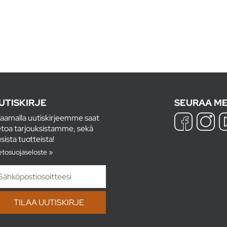
UTISKIRJE
SEURAA ME
laamalla uutiskirjeemme saat
etoa tarjouksistamme, sekä
sista tuotteista!
etosuojaseloste »