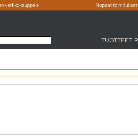
en verkkokauppa »
Nopeat toimitukset
TUOTTEET