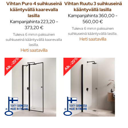
Vihtan
Puro 4 suihkuseinä
Vihtan
Ruutu 3 suihkuseinä
kääntyvällä kaarevalla
kääntyvällä lasilla
lasilla
Kampanjahinta
360,00 -
Kampanjahinta
223,20 -
560,00 €
373,20 €
Tukeva 6 mm:n paksuinen
suihkuseinä kääntyvällä lasilla.
Tukeva 6 mm:n paksuinen
Heti saatavilla
suihkuseinä kääntyvällä kaarevalla
lasilla.
Heti saatavilla
Alk. -20%
Alk. -20%