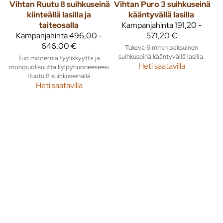
Vihtan
Ruutu 8 suihkuseinä
Vihtan
Puro 3 suihkuseinä
kiinteällä lasilla ja
kääntyvällä lasilla
taiteosalla
Kampanjahinta
191,20 -
Kampanjahinta
496,00 -
571,20 €
646,00 €
Tukeva 6 mm:n paksuinen
suihkuseinä kääntyvällä lasilla.
Tuo modernia tyylikkyyttä ja
Heti saatavilla
monipuolisuutta kylpyhuoneeseesi
Ruutu 8 suihkuseinällä
Heti saatavilla