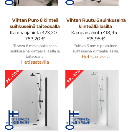
Vihtan
Puro 8 kiinteä
Vihtan
Ruutu 6 suihkuseinä
suihkuseinä taiteosalla
kiinteällä lasilla
Kampanjahinta
423,20 -
Kampanjahinta
418,95 -
783,20 €
518,95 €
Tukeva 6 mm:n paksuinen
Tukeva 6 mm:n paksuinen
suihkuseinä kiinteällä lasilla ja
suihkuseinä kiinteällä lasilla.
taiteosalla.
Heti saatavilla
Heti saatavilla
Alk. -20%
Alk. -20%