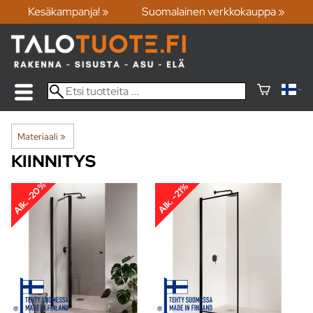
Kesäkampanja! »
Suomalainen verkkokauppa »
Materiaali
‪»
KIINNITYS
Alk. -20%
Alk. -21%