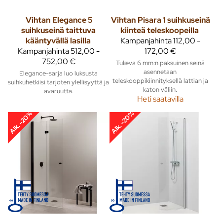
Vihtan
Elegance 5
Vihtan
Pisara 1 suihkuseinä
suihkuseinä taittuva
kiinteä teleskoopeilla
kääntyvällä lasilla
Kampanjahinta
112,00 -
Kampanjahinta
512,00 -
172,00 €
752,00 €
Tukeva 6 mm:n paksuinen seinä
asennetaan
Elegance-sarja luo luksusta
teleskooppikiinnityksellä lattian ja
suihkuhetkiisi tarjoten ylellisyyttä ja
katon väliin.
avaruutta.
Heti saatavilla
Alk. -20%
Alk. -20%