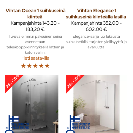
Vihtan
Ocean 1 suihkuseinä
Vihtan
Elegance 1
kiinteä
suihkuseinä kiinteällä lasilla
Kampanjahinta
143,20 -
Kampanjahinta
352,00 -
183,20 €
602,00 €
Tukeva 6 mm:n paksuinen seinä
Elegance-sarja luo luksusta
asennetaan
suihkuhetkiisi tarjoten ylellisyyttä ja
teleskooppikiinnityksellä lattian ja
avaruutta.
katon väliin.
Heti saatavilla
☆
☆
☆
☆
☆
Alk. -20%
Alk. -20%