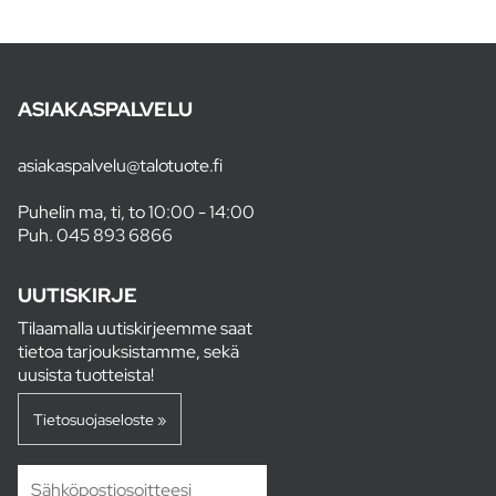
ASIAKASPALVELU
asiakaspalvelu@talotuote.fi
Puhelin ma, ti, to 10:00 - 14:00
Puh.
045 893 6866
UUTISKIRJE
Tilaamalla uutiskirjeemme saat
tietoa tarjouksistamme, sekä
uusista tuotteista!
Tietosuojaseloste »