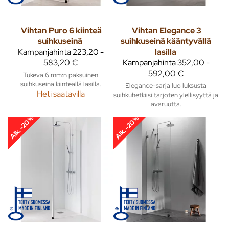
Vihtan
Puro 6 kiinteä
Vihtan
Elegance 3
suihkuseinä
suihkuseinä kääntyvällä
Kampanjahinta
223,20 -
lasilla
583,20 €
Kampanjahinta
352,00 -
592,00 €
Tukeva 6 mm:n paksuinen
suihkuseinä kiinteällä lasilla.
Elegance-sarja luo luksusta
Heti saatavilla
suihkuhetkiisi tarjoten ylellisyyttä ja
avaruutta.
Alk. -20%
Alk. -20%