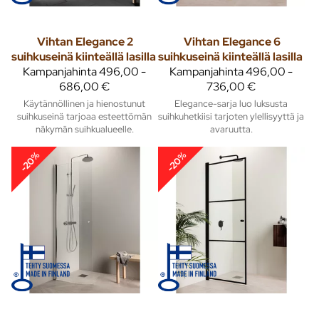
Vihtan
Elegance 2
Vihtan
Elegance 6
suihkuseinä kiinteällä lasilla
suihkuseinä kiinteällä lasilla
Kampanjahinta
496,00 -
Kampanjahinta
496,00 -
686,00 €
736,00 €
Käytännöllinen ja hienostunut
Elegance-sarja luo luksusta
suihkuseinä tarjoaa esteettömän
suihkuhetkiisi tarjoten ylellisyyttä ja
näkymän suihkualueelle.
avaruutta.
-20%
-20%