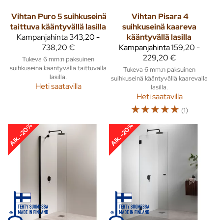
Vihtan
Puro 5 suihkuseinä
Vihtan
Pisara 4
taittuva kääntyvällä lasilla
suihkuseinä kaareva
Kampanjahinta
343,20 -
kääntyvällä lasilla
738,20 €
Kampanjahinta
159,20 -
229,20 €
Tukeva 6 mm:n paksuinen
suihkuseinä kääntyvällä taittuvalla
Tukeva 6 mm:n paksuinen
lasilla.
suihkuseinä kääntyvällä kaarevalla
Heti saatavilla
lasilla.
Heti saatavilla
☆
☆
☆
☆
☆
(1)
Alk. -20%
Alk. -20%