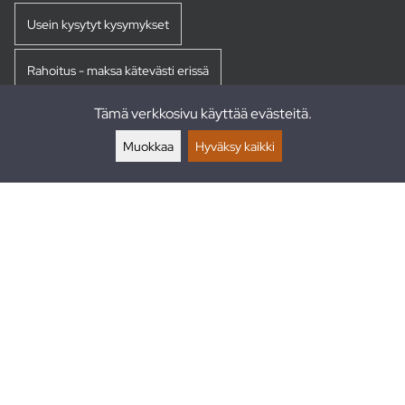
Usein kysytyt kysymykset
Rahoitus - maksa kätevästi erissä
Tämä verkkosivu käyttää evästeitä.
Palautukset
Muokkaa
Hyväksy kaikki