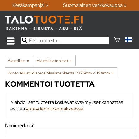
Kesäkampanja! »
Suomalainen verkkokauppa »
Akustiikka
‪»
Akustiikkateokset
‪»
Konto Akustiikkateos Maailmankartta 2376mm x 1194mm
‪»
KOMMENTOI TUOTETTA
Mahdolliset tuotetta koskevat kysymykset kannattaa
esittää
yhteydenottolomakkeessa
Nimimerkkisi: