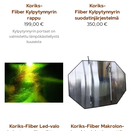
Koriks-
Koriks-
Fiiber
Kylpytynnyrin
Fiiber
Kylpytynnyrin
rappu
suodatinjärjestelmä
199,00 €
350,00 €
Kylpytynnyrin portaat on
valmistettu lämpökäsitellystä
kuusesta
Koriks-Fiiber
Led-valo
Koriks-Fiiber
Makrolon-