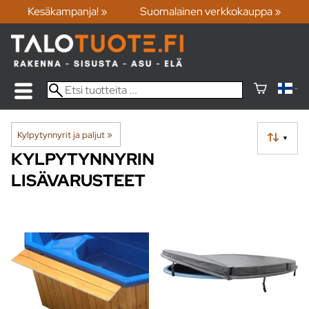
Kesäkampanja! »
Suomalainen verkkokauppa »
Kylpytynnyrit ja paljut
‪»
▼
KYLPYTYNNYRIN
LISÄVARUSTEET