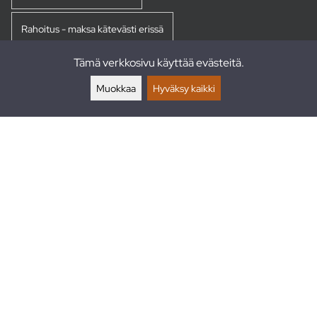
Rahoitus - maksa kätevästi erissä
Tämä verkkosivu käyttää evästeitä.
Palautukset
Muokkaa
Hyväksy kaikki