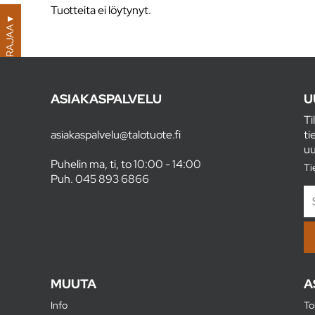
Tuotteita ei löytynyt.
▼
RAJAA
ASIAKASPALVELU
U
Ti
asiakaspalvelu@talotuote.fi
ti
uu
Puhelin ma, ti, to 10:00 - 14:00
Ti
Puh.
045 893 6866
MUUTA
A
Info
To