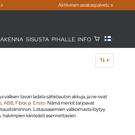
 »
Aktiivinen asiakaspalvelu »
RAKENNA
SISUSTA
PIHALLE
INFO
▼
vallisen tavan ladata sähköauton akkuja, ja ne ovat
o
,
ABB
,
Fibox ja
Ensto
. Nämä merkit tarjoavat
n lataustoiminnon. Latausasemien valikoimasta löytyy
a, halvimpien kiinteästi asennettavien