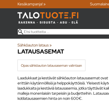
Kesäkampanja! »
Suomalain
Sähköauton lataus
‪»
LATAUSASEMAT
Opas sähköauton latausaseman valintaan
Laadukkaat ja kestävät sähköauton latausasemat ovat t
erittäin käytännöllisiä ja helppokäyttöisiä. Yleisesti k
laadukkaita ja kestäviä latausasemia, jotka täyttävät k
malleja monenlaisiin tarpeisiin ja budjetteihin. Lataus
kotilatausasemien hinta on noin 600€.