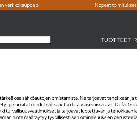
en verkkokauppa »
Nopeat toimitukset
TUOTTEET
ärkeä osa sähköautojen omistamista. Ne tarjoavat tehokkaan ja tur
äytetyt ja suositut merkit sähköauton latausasemissa ovat
Defa
,
Gar
aikki turvallisuusvaatimukset ja tarjoavat luotettavan ja tehokkaa
aseman hinta määräytyy tyypillisesti sen ominaisuuksien perusteell