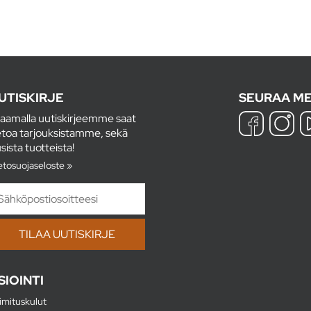
UTISKIRJE
SEURAA ME
laamalla uutiskirjeemme saat
etoa tarjouksistamme, sekä
sista tuotteista!
etosuojaseloste »
SIOINTI
imituskulut