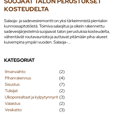
SUOJAAT TALON PERUSTUKSET
KOSTEUDELTA
Salaoja- ja sadevesiremontti on yksi tärkeimmistä pientalon
kunnossapitotöistä. Toimiva salaojitus ja oikein rakennettu
sadevesijärjestelmä suojaavat talon perustuksia kosteudelta,
vähentävät routavaurioita ja auttavat pitämään piha-alueet
kuivempina ympäri vuoden. Salaoja-...
KATEGORIAT
Ilmanvaihto
(2)
Pihanrakennus
(4)
Sisustus
(7)
Tulisijat
(2)
Ulkoporealtaat ja kylpytynnyrit
(3)
Valaistus
(2)
Vesikatto
(3)