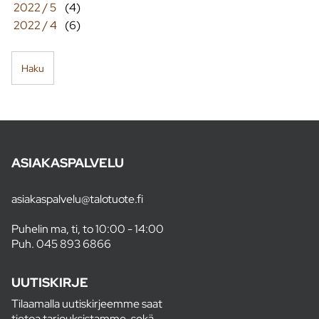
2022 / 5
(4)
2022 / 4
(6)
Haku
ASIAKASPALVELU
asiakaspalvelu@talotuote.fi
Puhelin ma, ti, to 10:00 - 14:00
Puh.
045 893 6866
UUTISKIRJE
Tilaamalla uutiskirjeemme saat
tietoa tarjouksistamme, sekä