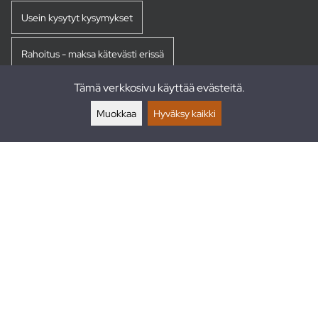
Usein kysytyt kysymykset
Rahoitus - maksa kätevästi erissä
Tämä verkkosivu käyttää evästeitä.
Palautukset
Muokkaa
Hyväksy kaikki