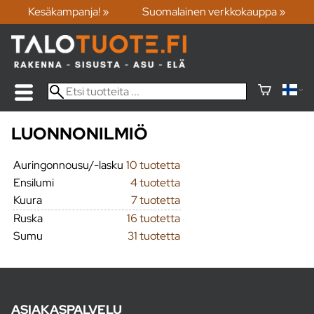
Kesäkampanja! »
Suomalainen verkkokauppa »
LUONNONILMIÖ
Auringonnousu/-lasku
10 tuotetta
Ensilumi
4 tuotetta
Kuura
7 tuotetta
Ruska
16 tuotetta
Sumu
31 tuotetta
ASIAKASPALVELU