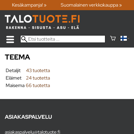
Kesäkampanja! »
Suomalainen verkkokauppa »
TEEMA
Detaljit
43 tuotetta
Eläimet
24 tuotetta
Maisema
66 tuotetta
ASIAKASPALVELU
asiakaspalvelu@talotuote.fi