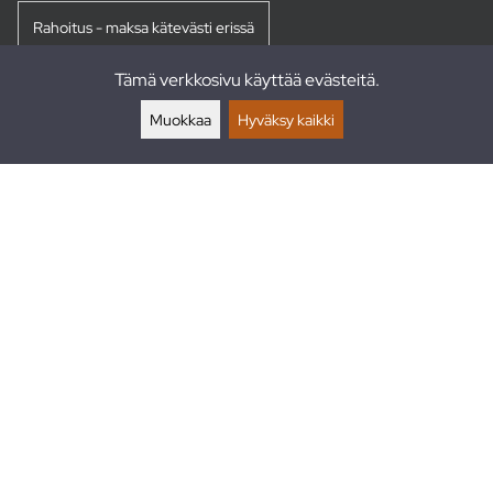
Rahoitus - maksa kätevästi erissä
Tämä verkkosivu käyttää evästeitä.
Palautukset
Muokkaa
Hyväksy kaikki